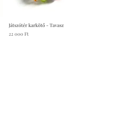
Játszótér karkötő - Tavasz
Ár
22 000 Ft