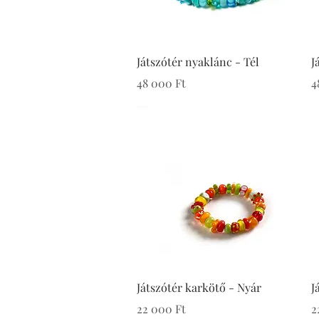
Játszótér nyaklánc - Tél
J
Ár
Á
48 000 Ft
4
Játszótér karkötő - Nyár
J
Ár
Á
22 000 Ft
2