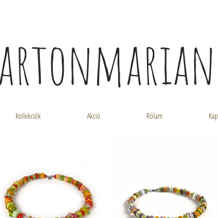
artonmaria
Kollekciók
Akció
Rólam
Kap