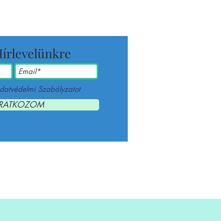
Hírlevelünkre
datvédelmi Szabályzatot
IRATKOZOM