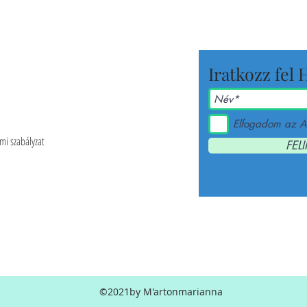
Iratkozz fel 
Elfogadom az A
mi szabályzat
FEL
©2021by M'artonmarianna