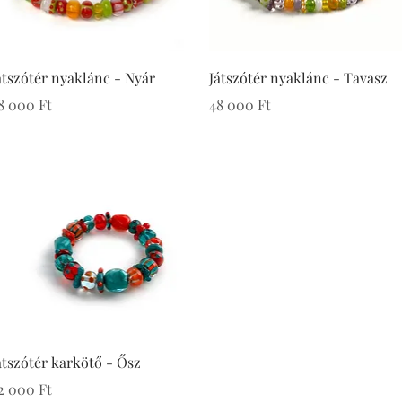
átszótér nyaklánc - Nyár
Játszótér nyaklánc - Tavasz
r
Ár
8 000 Ft
48 000 Ft
átszótér karkötő - Ősz
r
2 000 Ft