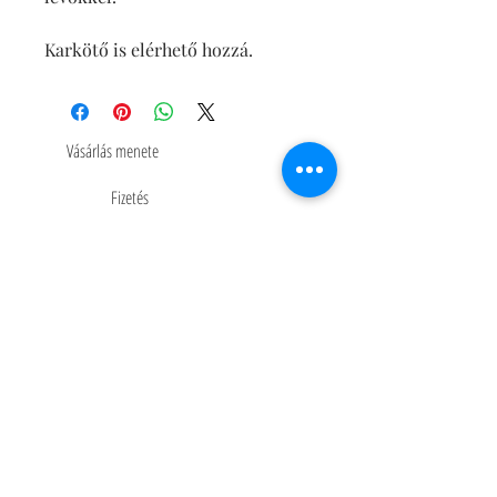
Karkötő is elérhető hozzá.
Vásárlás menete
Fizetés
Szállítási információk
Elállás
GYIK
ASZF
Adatvédelmi szabályzat