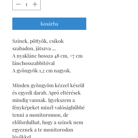
Kosárba
Színek, pöttyök, csíkok 
szabadon, játszva ...
A nyaklánc hossza 48 cm, +7 cm 
lánchosszabbítóval
A gyöngyök 1,2 cm nagyok.
Minden gyöngyöm kézzel készül 
és egyedi darab. Apró eltérések 
mindig vannak. Igyekszem a 
fényképeket minél valósághűbbé 
tenni a monitoromon, de 
előfordulhat, hogy a színek nem 
egyeznek a te monitorodon 
lévőkkel.