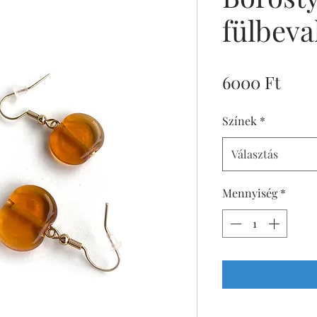
fülbeva
Ár
6000 Ft
Színek
*
Választás
Mennyiség
*