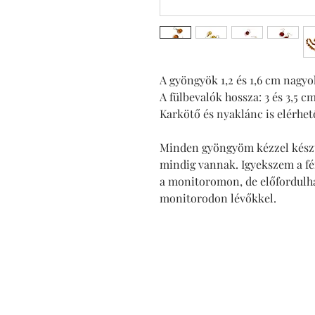
A gyöngyök 1,2 és 1,6 cm nagyo
A fülbevalók hossza: 3 és 3,5 c
Karkötő és nyaklánc is elérhet
Minden gyöngyöm kézzel készül
mindig vannak. Igyekszem a f
a monitoromon, de előfordulha
monitorodon lévőkkel.