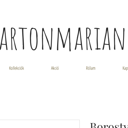
artonmaria
Kollekciók
Akció
Rólam
Kap
Borost