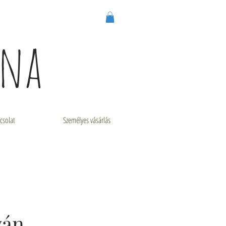
nna
csolat
Személyes vásárlás
yán