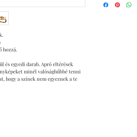
k.
m
ő hozzá.
 és egyedi darab. Apró eltérések 
ényképeket minél valósághűbbé tenni 
t, hogy a színek nem egyeznek a te 